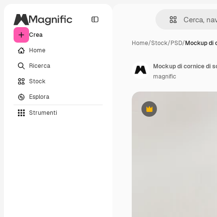
Crea
Home
/
Stock
/
PSD
/
Mockup di c
Home
Ricerca
Mockup di cornice di s
magnific
Stock
Esplora
Strumenti
Premium