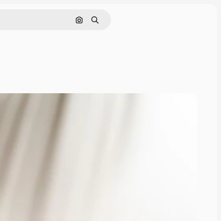
Cerca per immagine
Ricerca