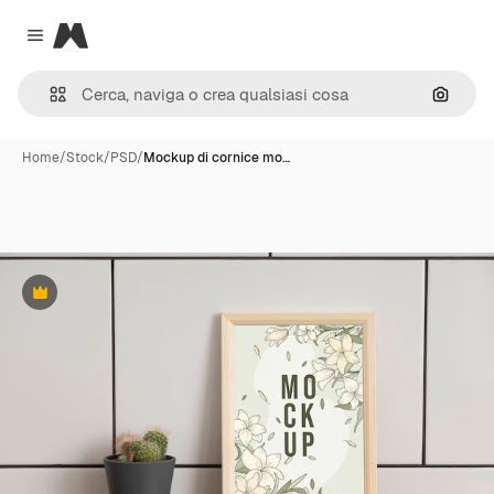
Magnific
Close menu
Cerca 
Home
/
Stock
/
PSD
/
Mockup di cornice mo…
Premium