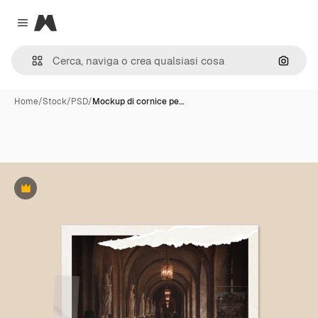
Magnific
Close menu
Cerca 
Home
/
Stock
/
PSD
/
Mockup di cornice pe…
Premium