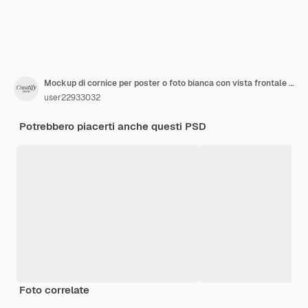
Mockup di cornice per poster o foto bianca con vista frontale pulita e minimalista appesa al muro di mattoni industriale con rendering 3d ombra
user22933032
Potrebbero piacerti anche questi PSD
Foto correlate