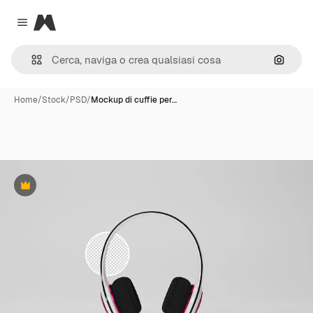
Magnific
Close menu
Cerca 
Home
/
Stock
/
PSD
/
Mockup di cuffie per…
Premium