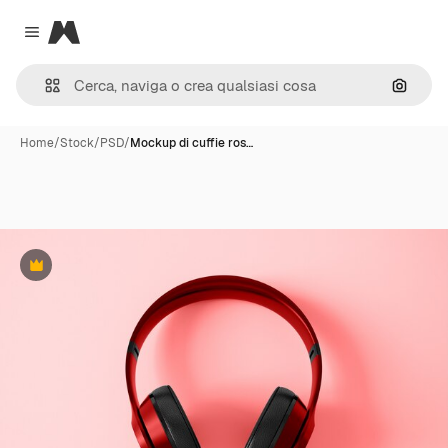
Magnific
Close menu
Cerca 
Home
/
Stock
/
PSD
/
Mockup di cuffie ros…
Premium