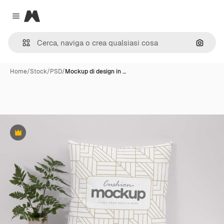
Magnific
Close menu
Cerca 
Home
/
Stock
/
PSD
/
Mockup di design in …
Premium