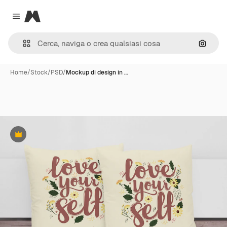
Magnific
Close menu
Cerca 
Home
/
Stock
/
PSD
/
Mockup di design in …
Premium