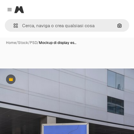
Magnific
Close menu
Cerca 
Home
/
Stock
/
PSD
/
Mockup di display es…
Premium