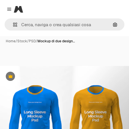
Magnific
Close menu
Cerca 
Home
/
Stock
/
PSD
/
Mockup di due design…
Premium