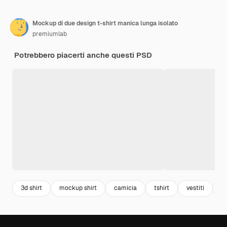
Mockup di due design t-shirt manica lunga isolato
premiumlab
Potrebbero piacerti anche questi PSD
3d shirt
mockup shirt
camicia
tshirt
vestiti
a