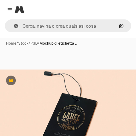
Magnific
Close menu
Cerca 
Home
/
Stock
/
PSD
/
Mockup di etichetta …
Premium