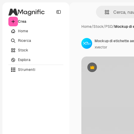
Crea
Home
/
Stock
/
PSD
/
Mockup di e
Home
Ricerca
Mockup di etichette ae
xvector
Stock
Esplora
Strumenti
Premium