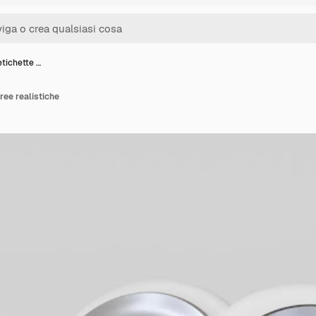
tichette …
ree realistiche