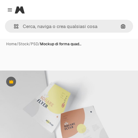
Magnific
Close menu
Cerca 
Home
/
Stock
/
PSD
/
Mockup di forma quad…
Premium