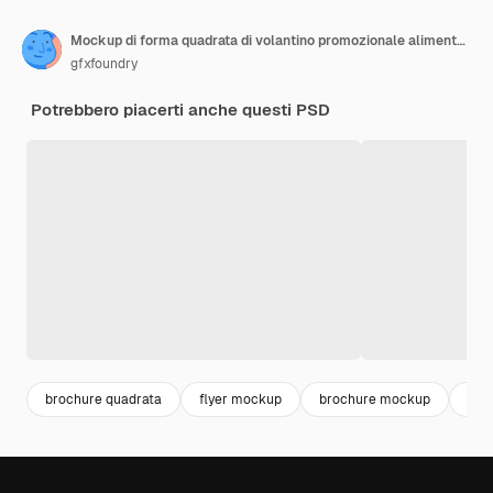
Mockup di forma quadrata di volantino promozionale alimentare
gfxfoundry
Potrebbero piacerti anche questi PSD
brochure quadrata
flyer mockup
brochure mockup
moc