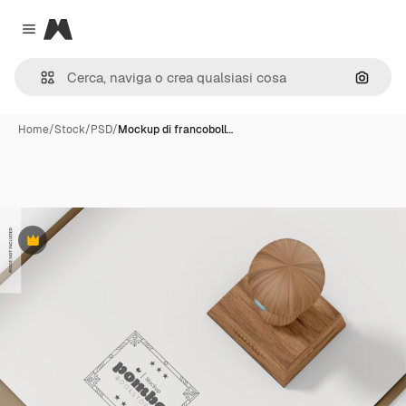
Magnific
Close menu
Cerca 
Home
/
Stock
/
PSD
/
Mockup di francoboll…
Premium