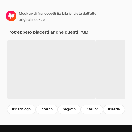
Mockup di francobolli Ex Libris, vista dall'alto
originalmockup
Potrebbero piacerti anche questi PSD
library logo
interno
negozio
interior
libreria
l