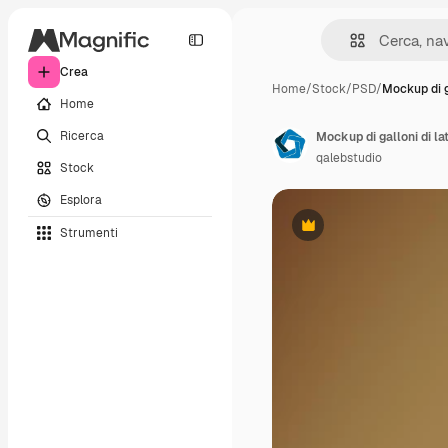
Crea
Home
/
Stock
/
PSD
/
Mockup di g
Home
Ricerca
Mockup di galloni di la
qalebstudio
Stock
Esplora
Strumenti
Premium