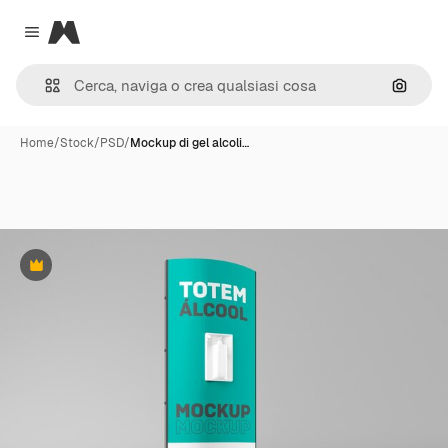
Magnific
Close menu
Cerca 
Home
/
Stock
/
PSD
/
Mockup di gel alcoli…
Premium