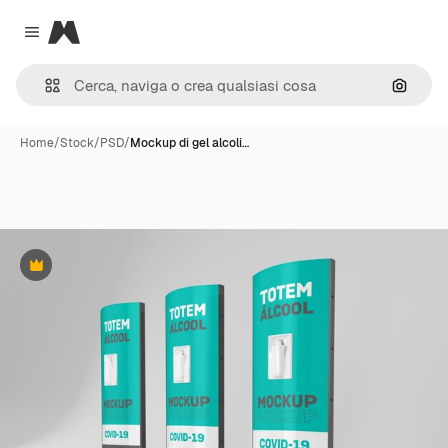
Magnific
Close menu
Cerca 
Home
/
Stock
/
PSD
/
Mockup di gel alcoli…
Premium