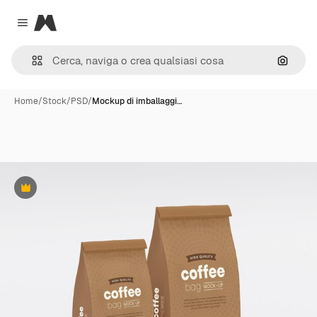
Magnific
Close menu
Cerca 
Home
/
Stock
/
PSD
/
Mockup di imballaggi…
Premium