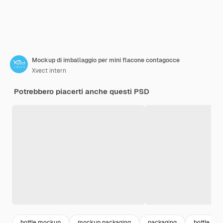
Mockup di imballaggio per mini flacone contagocce
Xvect intern
Potrebbero piacerti anche questi PSD
bottle mockup
mockup packaging
packaging
bottle