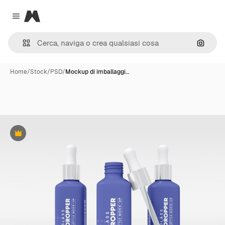
Magnific
Close menu
Cerca 
Home
/
Stock
/
PSD
/
Mockup di imballaggi…
Premium