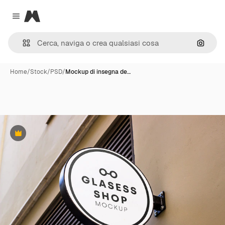
Magnific
Close menu
Cerca 
Home
/
Stock
/
PSD
/
Mockup di insegna de…
Premium