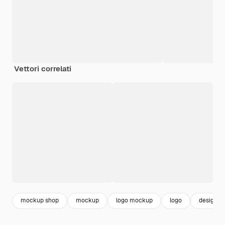
Vettori correlati
mockup shop
mockup
logo mockup
logo
design l