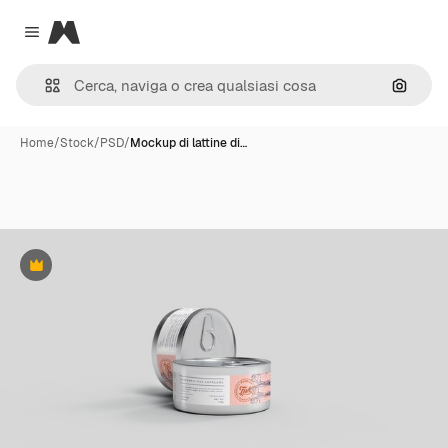
Magnific
Close menu
Cerca 
Home
/
Stock
/
PSD
/
Mockup di lattine di…
Premium