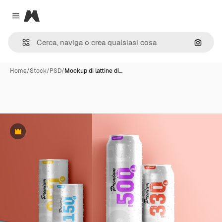
Magnific
Close menu
Cerca 
Home
/
Stock
/
PSD
/
Mockup di lattine di…
Premium