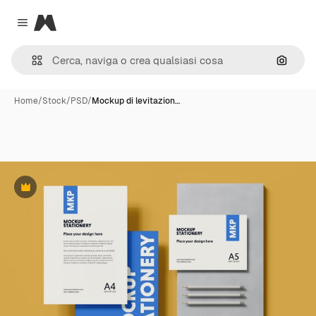
Magnific
Close menu
Cerca 
Home
/
Stock
/
PSD
/
Mockup di levitazion…
Premium