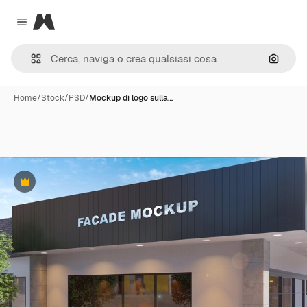
Magnific
Close menu
Cerca 
Home
/
Stock
/
PSD
/
Mockup di logo sulla…
Premium