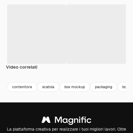
Video correlati
Premium
Premium
Premium
Premium
contenitore
scatola
box mockup
packaging
box
La piattaforma creativa per realizzare i tuoi migliori lavori. Oltre