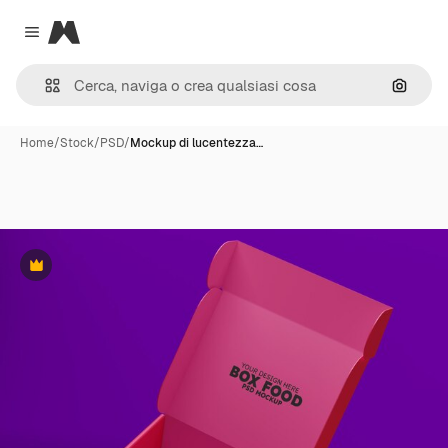
Magnific
Close menu
Cerca 
Home
/
Stock
/
PSD
/
Mockup di lucentezza…
Premium