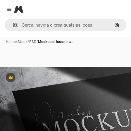
Magnific
Close menu
Cerca 
Home
/
Stock
/
PSD
/
Mockup di lusso in a…
Premium