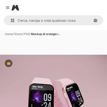
Magnific
Close menu
Cerca 
Home
/
Stock
/
PSD
/
Mockup di orologio i…
Premium