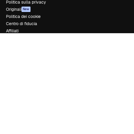
Politica sulla privacy
Originali
New
Politica dei cookie
Centro di fiducia
Affiliati
Aziende
Azienda
Prezzi
Chi siamo
Recensioni
Lavora con noi
Cerca tendenze
Blog
Eventi
Slidesgo
Vendi i tuoi contenuti
Sala stampa
Cerchi magnific.ai