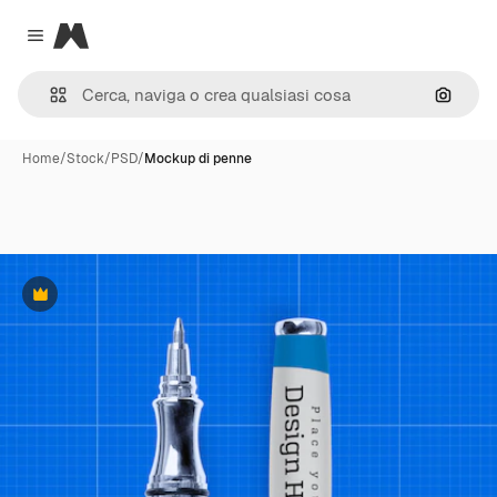
Magnific
Close menu
Cerca 
Home
/
Stock
/
PSD
/
Mockup di penne
Premium