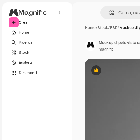
Crea
Home
/
Stock
/
PSD
/
Mockup di p
Home
Ricerca
Mockup di polo vista da
magnific
Stock
Esplora
Strumenti
Premium