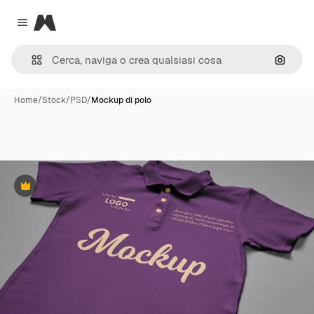
Magnific
Close menu
Cerca 
Home
/
Stock
/
PSD
/
Mockup di polo
Premium