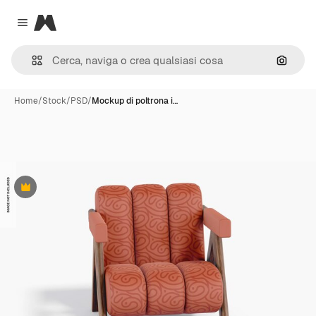
Magnific
Close menu
Cerca 
Home
/
Stock
/
PSD
/
Mockup di poltrona i…
Premium