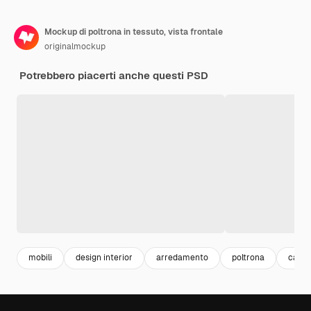
Mockup di poltrona in tessuto, vista frontale
originalmockup
Potrebbero piacerti anche questi PSD
mobili
design interior
arredamento
poltrona
casa 