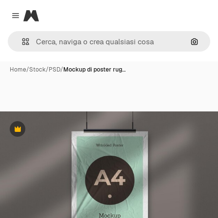
Magnific
Close menu
Cerca 
Home
/
Stock
/
PSD
/
Mockup di poster rug…
Premium