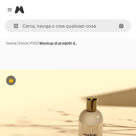
Magnific
Close menu
Cerca 
Home
/
Stock
/
PSD
/
Mockup di prodotti d…
Premium