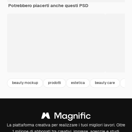
Potrebbero piacerti anche questi PSD
beauty mockup
prodotti
estetica
beauty care
pro
La piattaforma creativa per realizzare i tuoi migliori lavori. Oltre
1 milione di abbonati tra creativi, imprese, agenzie e studi.