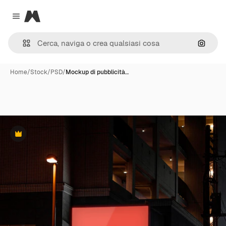
Magnific
Close menu
Cerca 
Home
/
Stock
/
PSD
/
Mockup di pubblicità…
Premium