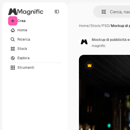
Crea
Home
/
Stock
/
PSD
/
Mockup di p
Home
Ricerca
Mockup di pubblicità e
magnific
Stock
Esplora
Strumenti
Premium