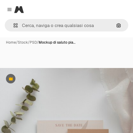
Magnific
Close menu
Cerca 
Home
/
Stock
/
PSD
/
Mockup di saluto pia…
Premium