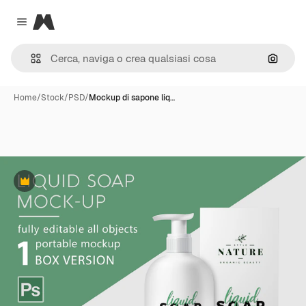
Magnific
Close menu
Cerca 
Home
/
Stock
/
PSD
/
Mockup di sapone liq…
Premium