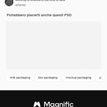
alfatwp
Potrebbero piacerti anche questi PSD
milk packaging
box packaging
mockup packaging
pack