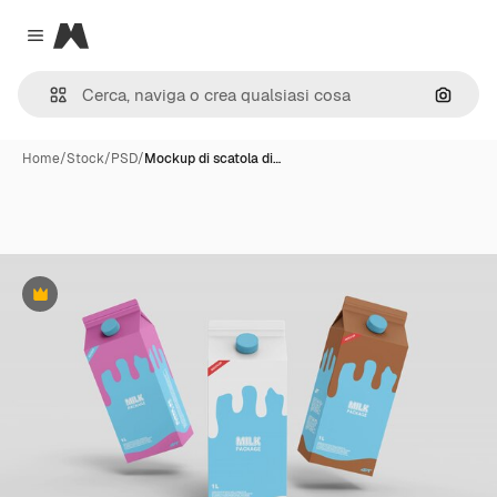
Magnific
Close menu
Cerca 
Home
/
Stock
/
PSD
/
Mockup di scatola di…
Premium