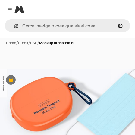
Magnific
Close menu
Cerca 
Home
/
Stock
/
PSD
/
Mockup di scatola di…
Premium