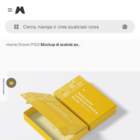
Magnific
Close menu
Cerca 
Home
/
Stock
/
PSD
/
Mockup di scatole po…
Premium