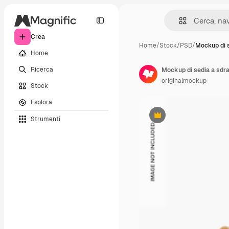
Crea
Home
/
Stock
/
PSD
/
Mockup di s
Home
Ricerca
Mockup di sedia a sdrai
originalmockup
Stock
Esplora
Strumenti
Premium