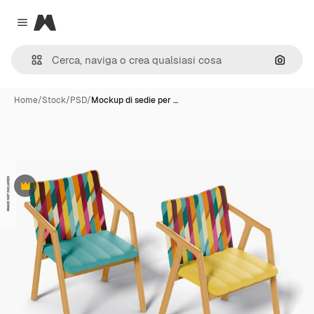
Magnific
Close menu
Cerca 
Home
/
Stock
/
PSD
/
Mockup di sedie per …
Premium