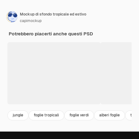
Mockup di sfondo tropicale ed estivo
capimockup
Potrebbero piacerti anche questi PSD
jungle
foglie tropicali
foglie verdi
alberi foglie
tropi