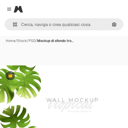
Magnific
Close menu
Cerca 
Home
/
Stock
/
PSD
/
Mockup di sfondo tro…
Premium