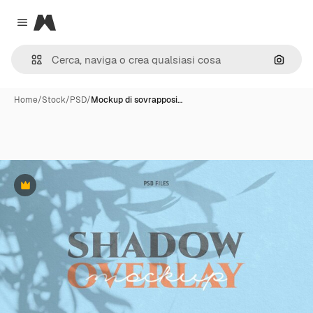
Magnific
Close menu
Cerca 
Home
/
Stock
/
PSD
/
Mockup di sovrapposi…
Premium