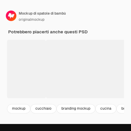
Mockup di spatole di bambù
originalmockup
Potrebbero piacerti anche questi PSD
mockup
cucchiaio
branding mockup
cucina
brand