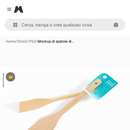
Magnific
Close menu
Cerca 
Home
/
Stock
/
PSD
/
Mockup di spatole di…
Premium