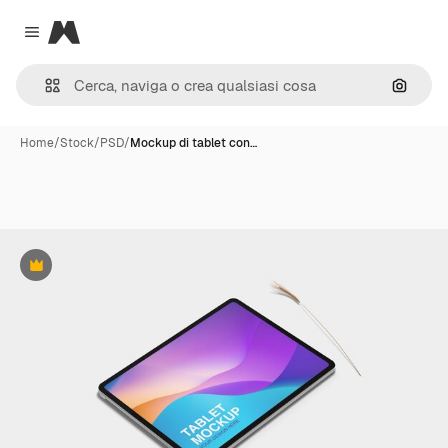
Magnific
Close menu
Cerca 
Home
/
Stock
/
PSD
/
Mockup di tablet con…
Premium