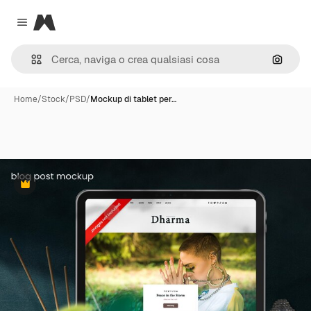
Magnific
Close menu
Cerca 
Home
/
Stock
/
PSD
/
Mockup di tablet per…
Premium