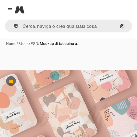
Magnific
Close menu
Cerca 
Home
/
Stock
/
PSD
/
Mockup di taccuino a…
Premium