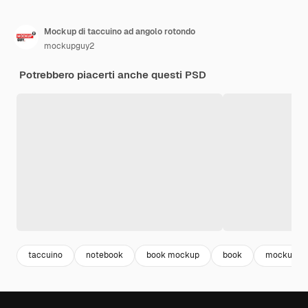
Mockup di taccuino ad angolo rotondo
mockupguy2
Potrebbero piacerti anche questi PSD
taccuino
notebook
book mockup
book
mockup