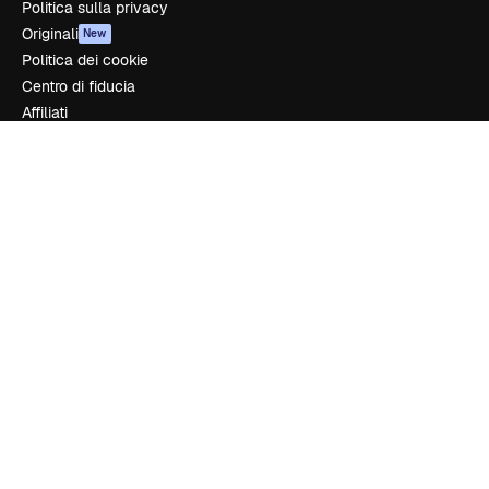
Politica sulla privacy
Originali
New
Politica dei cookie
Centro di fiducia
Affiliati
Aziende
Azienda
Prezzi
Chi siamo
Recensioni
Lavora con noi
Cerca tendenze
Blog
Eventi
Slidesgo
Vendi i tuoi contenuti
Sala stampa
Cerchi magnific.ai