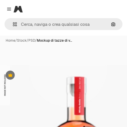
Magnific
Close menu
Cerca 
Home
/
Stock
/
PSD
/
Mockup di tazze di v…
Premium