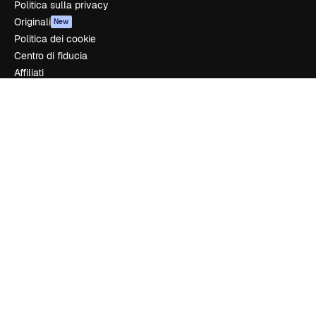
Politica sulla privacy
Originali
New
Politica dei cookie
Centro di fiducia
Affiliati
Aziende
Azienda
Prezzi
Chi siamo
Recensioni
Lavora con noi
Cerca tendenze
Blog
Eventi
Slidesgo
Vendi i tuoi contenuti
Sala stampa
Cerchi magnific.ai