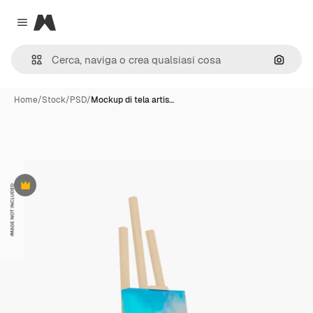
Magnific
Close menu
Cerca 
Home
/
Stock
/
PSD
/
Mockup di tela artis…
Premium